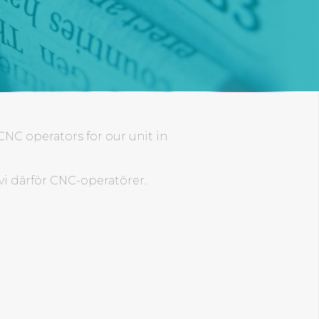
NC operators for our unit in
 vi därför CNC-operatörer.