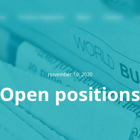
ess
Product Segments
News
Contact
I
november 10, 2020
Open position