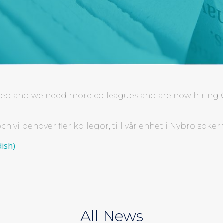
peed and we need more colleagues and are now hiring C
 vi behöver fler kollegor, till vår enhet i Nybro söker
ish)
All News