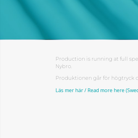
Production is running at full s
Nybro.
Produktionen går för högtryck och
Läs mer här / Read more here (Swed