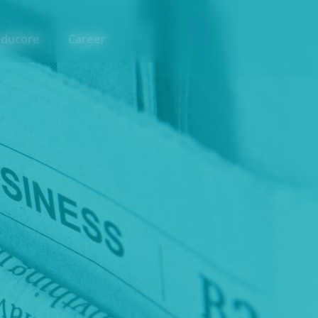
nducore
Career
s